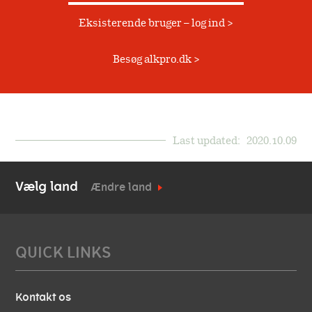
Kontakt
Historie
Eksisterende bruger – log ind
Allergimedicin
Værdier
Besøg alkpro.dk
Allergivaccination
Ordliste
Ejere
Akutbehandling
Hvem samarbejder vi
Produkter
Last updated:
2020.10.09
med
Eksterne samarbejder
Bivirkningsrapportering
Vælg land
Ændre land
Samarbejdsaftaler
Støtte og donationer
QUICK LINKS
Kontakt os