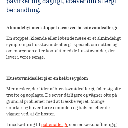
påvirker dig dagligt, kræver din allergi
behandling.
Almindeligt med stoppet næse ved husstøvmideallergi
En stoppet, kløende eller løbende næse er et almindeligt
symptom på husstøvmideallergi, specielt om natten og
om morgenen efter kontakt med de husstøvmider, der
lever i vores senge.
Husstøvmideallergi er en helårssygdom
Mennesker, der lider af husstøvmideallergi, føler sig ofte
trætte og uoplagte. De sover dårligere og vågner ofte på
grund af problemer med at trække vejret. Mange
snorker og bliver tørre i munden og halsen, eller de
vågner ved, at de hoster.
I modsætning til
pollenallergi
, som er sæsonafhængig,