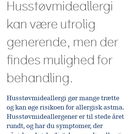
Husstøvmideallergi
Kontakt
Historie
Allergimedicin
kan være utrolig
Værdier
Allergivaccination
Ordliste
generende, men der
Ejere
Akutbehandling
Hvem samarbejder vi
findes mulighed for
Produkter
med
behandling.
Eksterne samarbejder
Bivirkningsrapportering
Samarbejdsaftaler
Husstøvmideallergi gør mange trætte
Støtte og donationer
og kan øge risikoen for allergisk astma.
Husstøvmideallergener er til stede året
rundt, og har du symptomer, der