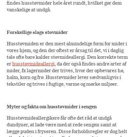
findes husstøvmider hele året rundt, hvilket gør dem
vanskelige at undgå.
Forskellige slags støvmider
Husstøvmiden er den mest almindelige form for mider i
vores hjem, og den der oftest er årsag til det, vi i daglig
tale ofte bare kalder støvmideallergi. Den korrekte term
er
husstøvmideallergi
, da der også findes andre arter af
mider, fx lagermider der trives, hvor der opbevares hø,
halm, korn og frø. Husstøvmider lever sædvanligvis i
tekstiler og trives i fugtige, varme og mørke miljøer.
Myter og fakta om husstøvmider i sengen
Husstøvmideallergikere får ofte det råd at undgå
dundyner, at lade være med at rede sengen samt at
lægge puden i fryseren. Disse forholdsregler er dog helt