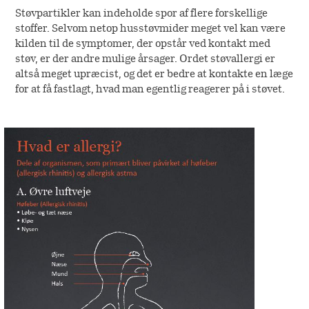
Støvpartikler kan indeholde spor af flere forskellige
stoffer. Selvom netop husstøvmider meget vel kan være
kilden til de symptomer, der opstår ved kontakt med
støv, er der andre mulige årsager. Ordet støvallergi er
altså meget upræcist, og det er bedre at kontakte en læge
for at få fastlagt, hvad man egentlig reagerer på i støvet.