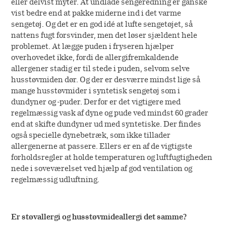
eller delvist myter. At undlade sengeredning er ganske
vist bedre end at pakke miderne ind i det varme
sengetøj. Og det er en god idé at lufte sengetøjet, så
nattens fugt forsvinder, men det løser sjældent hele
problemet. At lægge puden i fryseren hjælper
overhovedet ikke, fordi de allergifremkaldende
allergener stadig er til stede i puden, selvom selve
husstøvmiden dør. Og der er desværre mindst lige så
mange husstøvmider i syntetisk sengetøj som i
dundyner og -puder. Derfor er det vigtigere med
regelmæssig vask af dyne og pude ved mindst 60 grader
end at skifte dundyner ud med syntetiske. Der findes
også specielle dynebetræk, som ikke tillader
allergenerne at passere. Ellers er en af de vigtigste
forholdsregler at holde temperaturen og luftfugtigheden
nede i soveværelset ved hjælp af god ventilation og
regelmæssig udluftning.
Er støvallergi og husstøvmideallergi det samme?