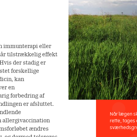
en immunterapi eller
r tilstrækkelig effekt
vis der stadig er
stet forskellige
icin, kan
ver en
rig forbedring af
ndlingen er afsluttet.
andlende
Når lægen sk
n allergivaccination
rette, tages
sværhedsgr
domsforløbet ændres
, og dermed tolereres