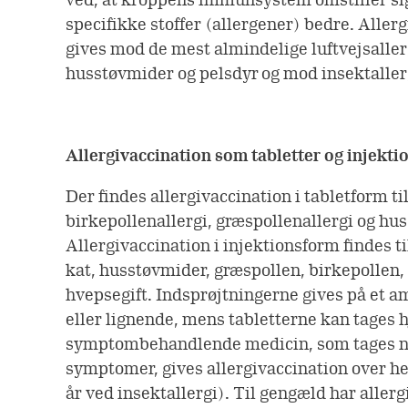
specifikke stoffer (allergener) bedre. Aller
gives mod de mest almindelige luftvejsaller
husstøvmider og pelsdyr og mod insektaller
Allergivaccination som tabletter og injekti
Der findes allergivaccination i tabletform ti
birkepollenallergi, græspollenallergi og hu
Allergivaccination i injektionsform findes til
kat, husstøvmider, græspollen, birkepollen, 
hvepsegift. Indsprøjtningerne gives på et a
eller lignende, mens tabletterne kan tages h
symptombehandlende medicin, som tages n
symptomer, gives allergivaccination over hele
år ved insektallergi). Til gengæld har aller