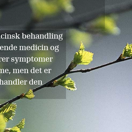
icinsk behandling
ende medicin og
ndrer symptomer
me, men det er
ehandler den