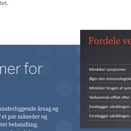
tet.
mer for
 underliggende årsag og
f et par måneder og
ttet behandling.