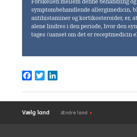
Forskellen mellem denne behandling og
symptombehandlende allergimedicin, b
antihistaminer og kortikosteroider, er,
alene lindres i den periode, hvor den 
tages (uanset om det er receptmedicin el
Facebook
Twitter
LinkedIn
Vælg land
Ændre land