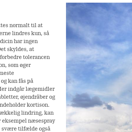
s normalt til at
rne lindres kun, så
icin har ingen
et skyldes, at
forbedre tolerancen
tion, som øger
 meste
og kan fås på
 Her indgår lægemidler
bletter, øjendråber og
indeholder kortison.
rækkelig lindring, kan
or eksempel næsespray
 svære tilfælde også