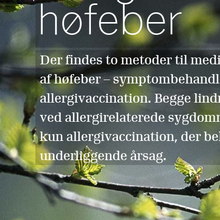
høfeber
Der findes to metoder til med
af høfeber – symptombehandl
allergivaccination. Begge li
ved allergirelaterede sygdom
kun allergivaccination, der b
underliggende årsag.