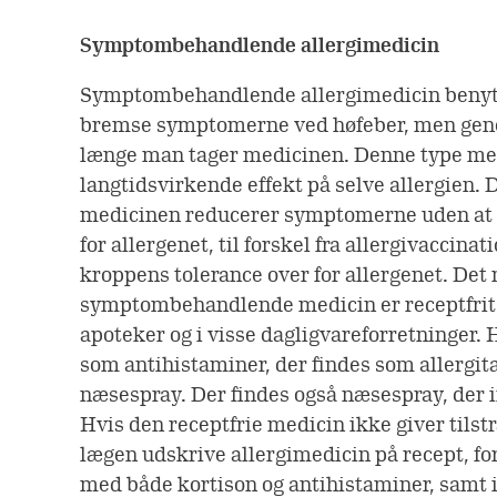
Symptombehandlende allergimedicin
Symptombehandlende allergimedicin benytte
bremse symptomerne ved høfeber, men gene
længe man tager medicinen. Denne type med
langtidsvirkende effekt på selve allergien. D
medicinen reducerer symptomerne uden at 
for allergenet, til forskel fra allergivaccina
kroppens tolerance over for allergenet. Det
symptombehandlende medicin er receptfrit 
apoteker og i visse dagligvareforretninger.
som antihistaminer, der findes som allergita
næsespray. Der findes også næsespray, der 
Hvis den receptfrie medicin ikke giver tilst
lægen udskrive allergimedicin på recept, f
med både kortison og antihistaminer, samt i