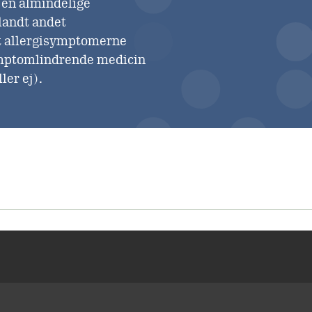
 en almindelige
landt andet
 at allergisymptomerne
symptomlindrende medicin
ler ej).