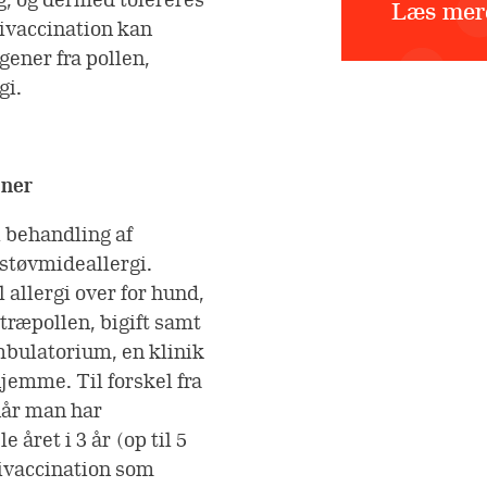
Læs mere
givaccination kan
gener fra pollen,
gi.
oner
l behandling af
sstøvmideallergi.
 allergi over for hund,
træpollen, bigift samt
mbulatorium, en klinik
jemme. Til forskel fra
år man har
 året i 3 år (op til 5
givaccination som