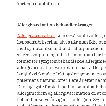
kortison i tabletform.
Allergivaccination behandler årsagen
Allergivaccination
, som også kaldes allerg
hyposensibilisering, gives når man ikke opnå
med symptombehandlende allergimedicin. H
svære symptomer, til trods for at man har te
former for symptombehandlende allergimed
allergivaccination være et alternativ. Det gi
langtidsvirkende effekt og derigennem en va
patientens tilstand, ofte i flere år efter beha
Den vigtigste forskel mellem symptombeh
allergimedicin og allergivaccination er, at e
behandler selve årsagen til allergien. Syg
ved, at kroppens immunsystem omstiller sig