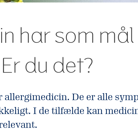
in har som mål 
Er du det?
er allergimedicin. De er alle s
kkeligt. I de tilfælde kan medic
 relevant.