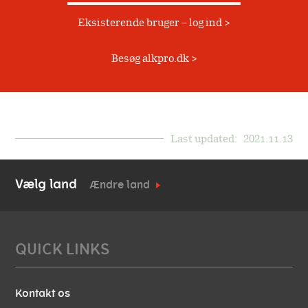
Kontakt
Historie
Eksisterende bruger – log ind
Allergimedicin
Værdier
Besøg alkpro.dk
Allergivaccination
Ordliste
Ejere
Akutbehandling
Hvem samarbejder vi
Produkter
Last updated:
2021.11.13
med
Eksterne samarbejder
Bivirkningsrapportering
Vælg land
Ændre land
Samarbejdsaftaler
Støtte og donationer
QUICK LINKS
Kontakt os